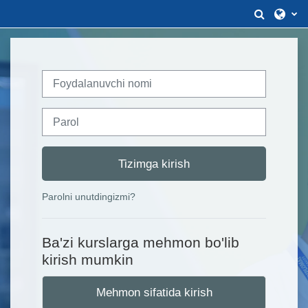
Asosiy mundarijaga o‘tish
Izlash 
Foydalanuvchi nomi
Parol
Tizimga kirish
Parolni unutdingizmi?
Ba'zi kurslarga mehmon bo'lib
kirish mumkin
Mehmon sifatida kirish