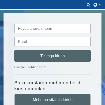
Asosiy mundarijaga o‘tish
Izlash 
Foydalanuvchi nomi
Parol
Tizimga kirish
Parolni unutdingizmi?
Ba'zi kurslarga mehmon bo'lib
kirish mumkin
Mehmon sifatida kirish