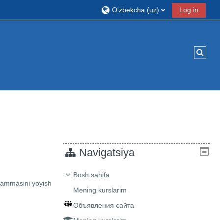
O'zbekcha ‎(uz)‎
Log in
Izlas
Navigatsiya
Bosh sahifa
ammasini yoyish
Mening kurslarim
Объявления сайта