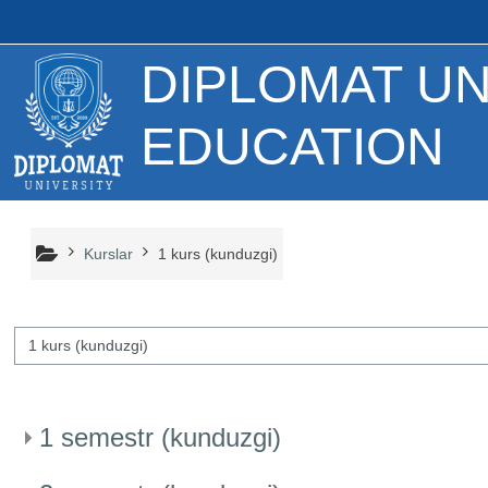
Asosiy mundarijaga o‘tish
DIPLOMAT UN
EDUCATION
Kurslar
1 kurs (kunduzgi)
 toifalari
1 semestr (kunduzgi)