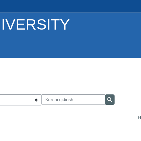
IVERSITY
Kursni qidirish
Kursni qidirish
H