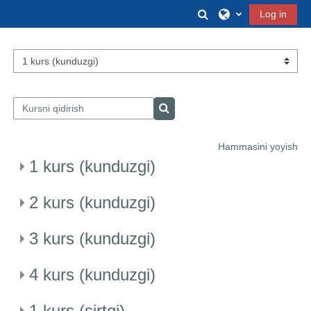
Asosiy mundarijaga o‘tish
Izlash oynasini yoq
Log in
Kurs toifalari
Kursni qidirish
Kursni qidirish
Hammasini yoyish
1 kurs (kunduzgi)
2 kurs (kunduzgi)
3 kurs (kunduzgi)
4 kurs (kunduzgi)
1 kurs (sirtqi)