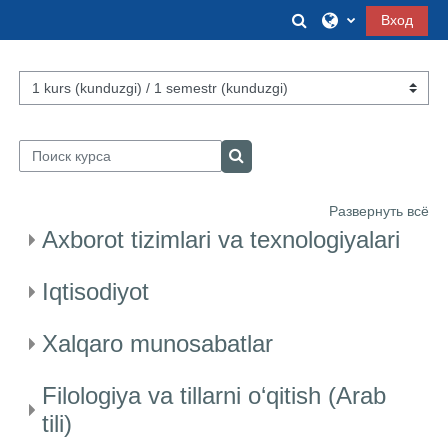
Перейти к основному содержанию
Изменить данные
Вход
Категории курсов
Поиск курса
Поиск курса
Развернуть всё
Axborot tizimlari va texnologiyalari
Iqtisodiyot
Xalqaro munosabatlar
Filologiya va tillarni o‘qitish (Arab
tili)