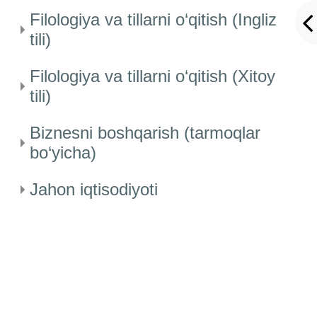
Filologiya va tillarni o‘qitish (Ingliz
tili)
Filologiya va tillarni o‘qitish (Xitoy
tili)
Biznesni boshqarish (tarmoqlar
bo‘yicha)
Jahon iqtisodiyoti